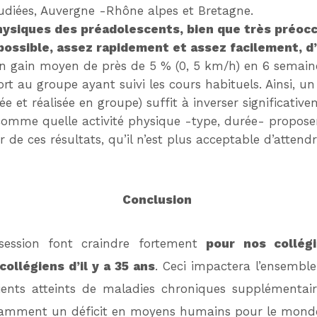
tudiées, Auvergne -Rhône alpes et Bretagne.
ysiques des préadolescents, bien que très préocc
 possible, assez rapidement et assez facilement, d
 un gain moyen de près de 5 % (0, 5 km/h) en 6 semain
 au groupe ayant suivi les cours habituels. Ainsi, un
née et réalisée en groupe) suffit à inverser significat
(comme quelle activité physique -type, durée- propose
r de ces résultats, qu’il n’est plus acceptable d’atten
Conclusion
session font craindre fortement
pour nos collég
collégiens d’il y a 35 ans
. Ceci impactera l’ensemble
nts atteints de maladies chroniques supplémentair
amment un déficit en moyens humains pour le monde