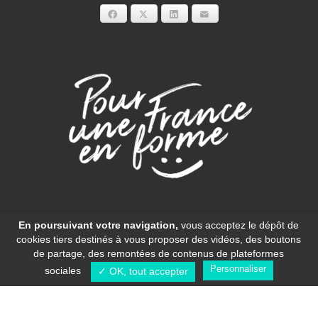
Facebook
X
LinkedIn
E-mail
Mentions légales
-
Gestion des cookies
-
Politique de confidentialité
En poursuivant votre navigation,
vous acceptez le dépôt de
cookies tiers destinés à vous proposer des vidéos, des boutons
des données
- Une réalisation
Shokola.com
de partage, des remontées de contenus de plateformes
Personnaliser
sociales
✓ OK, tout accepter