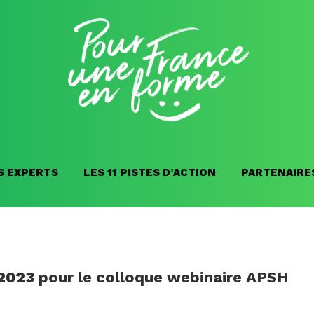
S EXPERTS
LES 11 PISTES D’ACTION
PARTENAIRE
2023
pour le colloque webinaire APSH