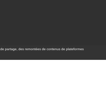
s de partage, des remontées de contenus de plateformes
isation
Shokola.com