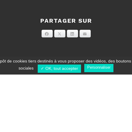
PARTAGER SUR
Facebook
X
LinkedIn
E-mail
pôt de cookies tiers destinés à vous proposer des vidéos, des bouton
Personnaliser
sociales
✓ OK, tout accepter
Gestion des cookies
-
Politique de confidentialité des données
- Une réal